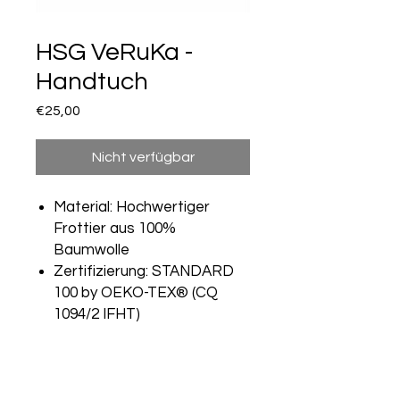
Artikelnummer: L879
HSG VeRuKa -
Handtuch
Preis
€25,00
Nicht verfügbar
Material: Hochwertiger
Frottier aus 100%
Baumwolle
Zertifizierung: STANDARD
100 by OEKO-TEX® (CQ
1094/2 IFHT)
Grammatur: 500 g/m²
Größe: 50 x 100 cm
Pflegehinweise: 60 °C