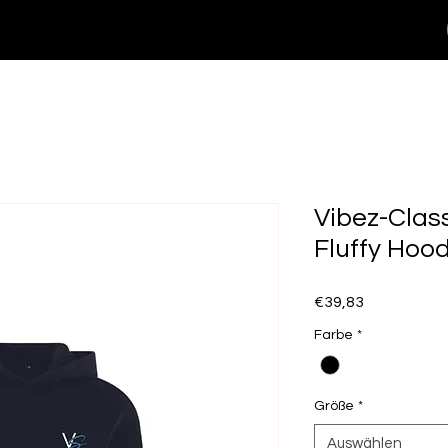
Vibez-Class
Fluffy Hood
Preis
€39,83
Farbe
*
Größe
*
Auswählen