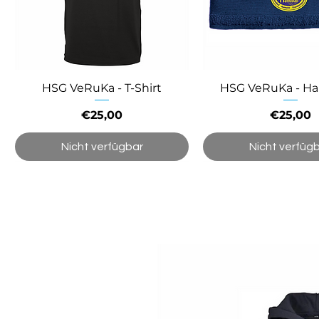
HSG VeRuKa - T-Shirt
HSG VeRuKa - H
Preis
Preis
€25,00
€25,00
Nicht verfügbar
Nicht verfüg