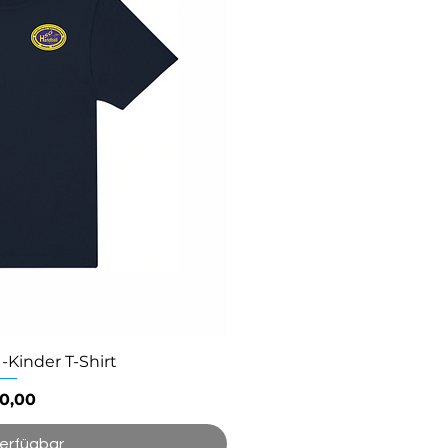
Kinder T-Shirt
eis
0,00
verfügbar