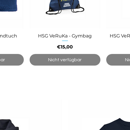
andtuch
HSG VeRuKa - Gymbag
HSG VeR
Preis
€15,00
bar
Nicht verfügbar
Ni