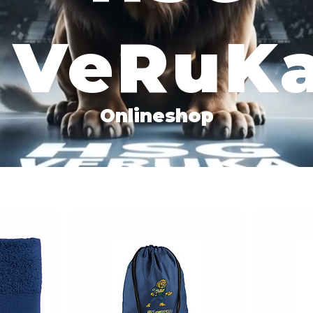
VeRuK
Onlineshop