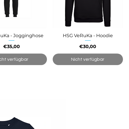
uKa - Jogginghose
HSG VeRuKa - Hoodie
Preis
Preis
€35,00
€30,00
cht verfügbar
Nicht verfügbar